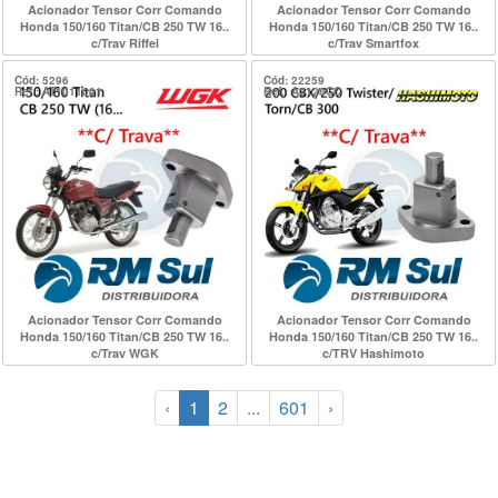
Acionador Tensor Corr Comando
Acionador Tensor Corr Comando
Honda 150/160 Titan/CB 250 TW 16..
Honda 150/160 Titan/CB 250 TW 16..
c/Trav Riffel
c/Trav Smartfox
Cód: 5296
Cód: 22259
Ref.: AT1011001
Ref.: A2128CC
Acionador Tensor Corr Comando
Acionador Tensor Corr Comando
Honda 150/160 Titan/CB 250 TW 16..
Honda 150/160 Titan/CB 250 TW 16..
c/Trav WGK
c/TRV Hashimoto
‹
1
2
...
601
›