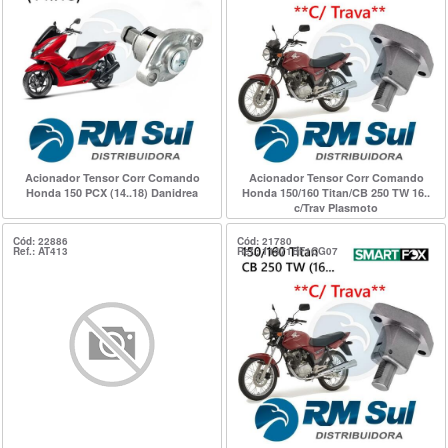
Acionador Tensor Corr Comando
Acionador Tensor Corr Comando
Honda 150 PCX (14..18) Danidrea
Honda 150/160 Titan/CB 250 TW 16..
c/Trav Plasmoto
Cód: 22886
Cód: 21780
Ref.: AT413
Ref.: 11471BF1CG07