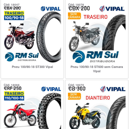
Cód: 18047
Cód: 18076
Ref.: 920307
Ref.: 920324
Pneu 100/90-18 ST300 Vipal
Pneu 100/90-18 ST600 sem Camara
Vipal
Cód: 18068
Cód: 18070
Ref.: 920903
Ref.: 920012