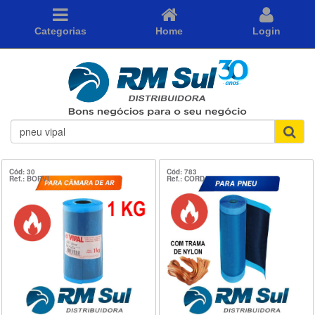
Categorias
Home
Login
O
que
você
está
Cód: 30
Cód: 783
Ref.: BORVI
Ref.: CORD
procurando?