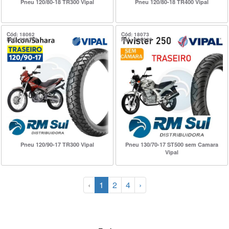
Pneu 120/80-18 TR300 Vipal
Pneu 120/80-18 TR400 Vipal
Cód: 18062
Cód: 18073
Ref.: 920708
Ref.: 920320
Pneu 120/90-17 TR300 Vipal
Pneu 130/70-17 ST500 sem Camara
Vipal
‹
1
2
4
›