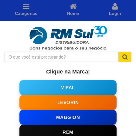
Categorias
Home
Login
O
que
você
Clique na Marca!
está
procurando?
VIPAL
LEVORIN
MAGGION
REM