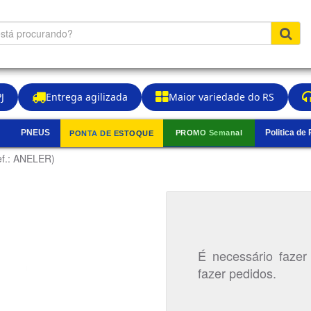
J
Entrega agilizada
Maior variedade do RS
PNEUS
Politica de
PROMO Semanal
PONTA DE ESTOQUE
▼
ef.: ANELER)
É necessário fazer
fazer pedidos.