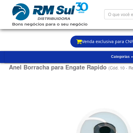
O
que
você
está
procurando?
Venda exclusiva para CNP
Categorias
Anel Borracha para Engate Rapido
(Cód. 10 - R