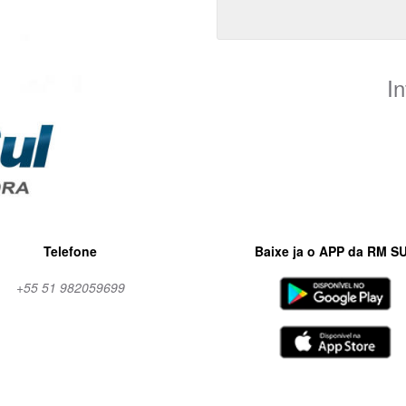
I
Telefone
Baixe ja o APP da RM S
+55 51 982059699