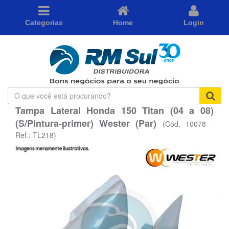
Categorias
Home
Login
O
que
Tampa Lateral Honda 150 Titan (04 a 08)
você
(S/Pintura-primer) Wester (Par)
está
(Cód. 10078 -
procurando?
Ref.: TL218)