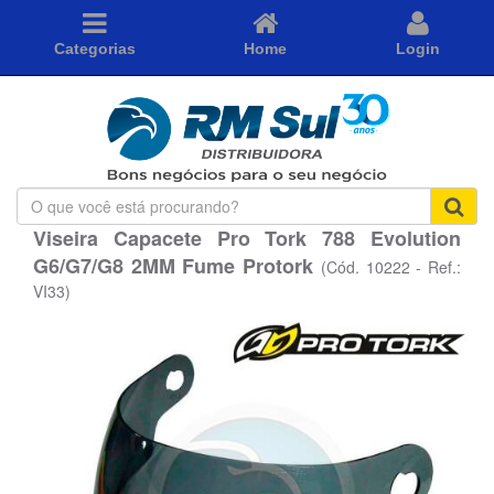
Categorias
Home
Login
O
que
Viseira Capacete Pro Tork 788 Evolution
você
G6/G7/G8 2MM Fume Protork
está
(Cód. 10222 - Ref.:
procurando?
VI33)