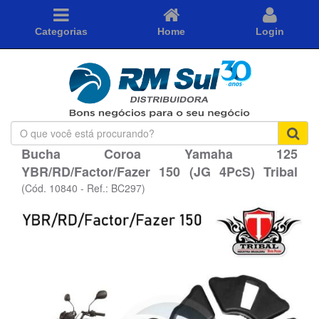
Categorias
Home
Login
O
que
Bucha Coroa Yamaha 125
você
YBR/RD/Factor/Fazer 150 (JG 4PcS) Tribal
está
procurando?
(Cód. 10840 - Ref.: BC297)