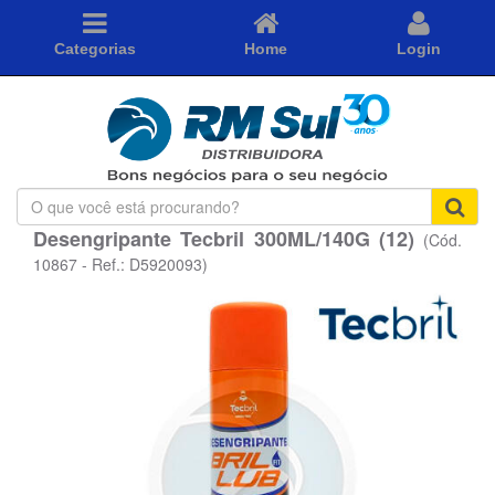
Categorias
Home
Login
O
que
Desengripante Tecbril 300ML/140G (12)
(Cód.
você
está
10867 - Ref.: D5920093)
procurando?