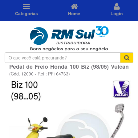
Categorias
Home
Login
O
que
Pedal de Freio Honda 100 Biz (98/05) Vulcan
você
está
(Cód. 12090 - Ref.: PF164763)
procurando?