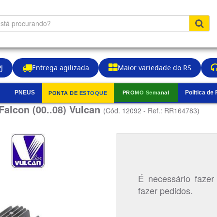
J
Entrega agilizada
Maior variedade do RS
PNEUS
Politica de
PROMO Semanal
PONTA DE ESTOQUE
▼
Falcon (00..08) Vulcan
(Cód. 12092 - Ref.: RR164783)
É necessário fazer
fazer pedidos.