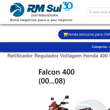
O
que
você
está
procurando?
Venda exclusiva para CNP
Categorias
Retificador Regulador Voltagem Honda 400 