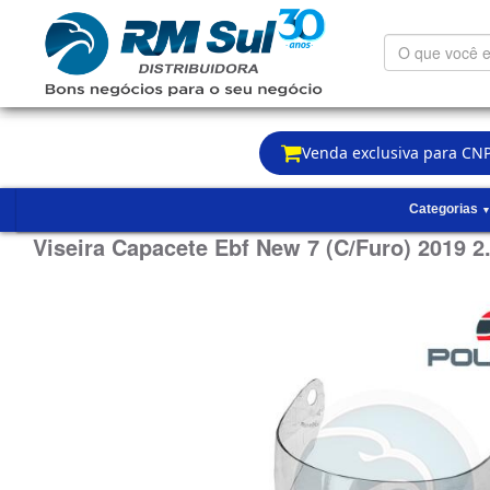
O
que
você
está
procurando?
Venda exclusiva para CNP
Categorias
Viseira Capacete Ebf New 7 (C/Furo) 2019 2