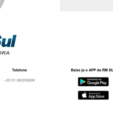
Telefone
Baixe ja o APP da RM S
+55 51 982059699