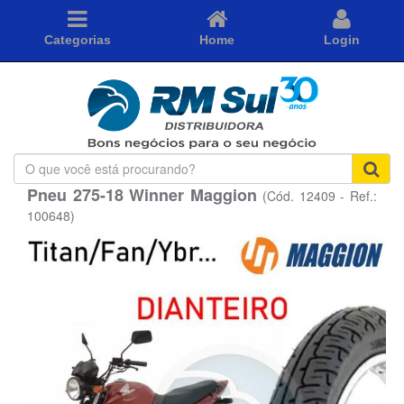
Categorias
Home
Login
O
que
Pneu 275-18 Winner Maggion
(Cód. 12409 - Ref.:
você
está
100648)
procurando?