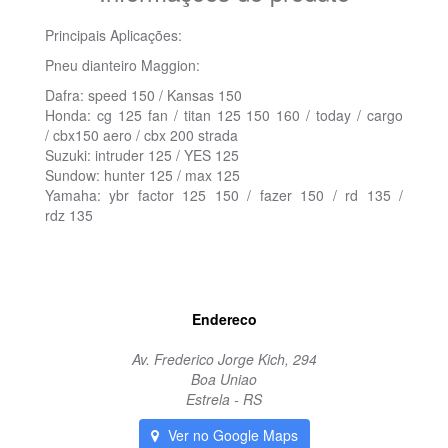
Principais Aplicações:
Pneu dianteiro Maggion:
Dafra: speed 150 / Kansas 150
Honda: cg 125 fan / titan 125 150 160 / today / cargo
/ cbx150 aero / cbx 200 strada
Suzuki: intruder 125 / YES 125
Sundow: hunter 125 / max 125
Yamaha: ybr factor 125 150 / fazer 150 / rd 135 /
rdz 135
Pneu 275-18 Winner Maggion
Endereco
Av. Frederico Jorge Kich, 294
Boa Uniao
Estrela - RS
Ver no Google Maps