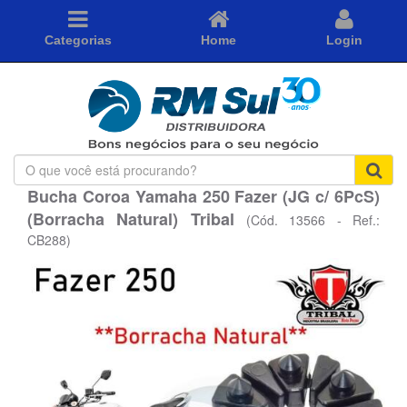
Categorias
Home
Login
O
que
Bucha Coroa Yamaha 250 Fazer (JG c/ 6PcS)
você
(Borracha Natural) Tribal
está
(Cód. 13566 - Ref.:
procurando?
CB288)