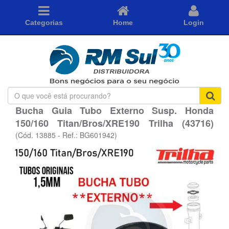
Categorias
Home
Login
O
que
Bucha Guia Tubo Externo Susp. Honda
você
150/160 Titan/Bros/XRE190 Trilha (43716)
está
procurando?
(Cód. 13885 - Ref.: BG601942)