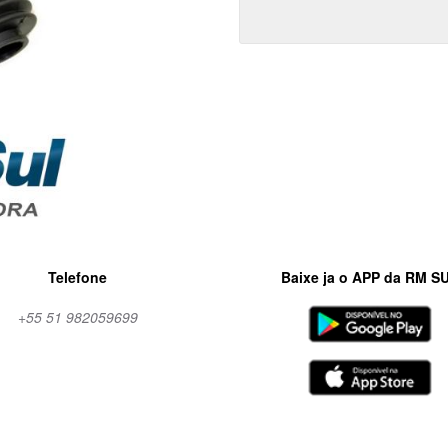
Telefone
Baixe ja o APP da RM S
+55 51 982059699