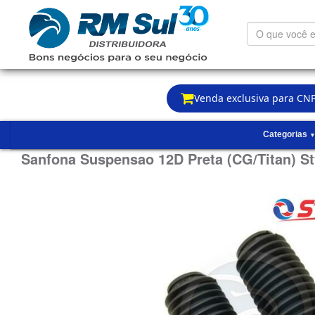
O
que
você
está
procurando?
Venda exclusiva para CNP
Categorias
Sanfona Suspensao 12D Preta (CG/Titan) S