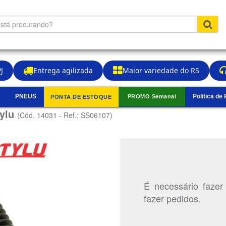
J
Entrega agilizada
Maior variedade do RS
PNEUS
Politica de
PROMO Semanal
PONTA DE ESTOQUE
▼
tylu
(Cód. 14031 - Ref.: SS06107)
É necessário fazer
fazer pedidos.