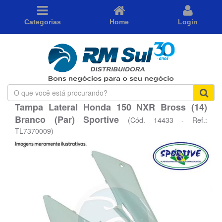
Categorias
Home
Login
O
que
Tampa Lateral Honda 150 NXR Bross (14)
você
Branco (Par) Sportive
está
(Cód. 14433 - Ref.:
procurando?
TL7370009)