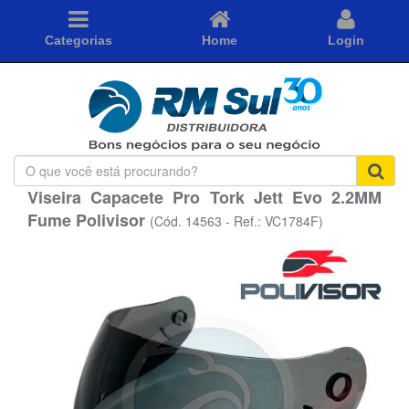
Categorias
Home
Login
O
que
Viseira Capacete Pro Tork Jett Evo 2.2MM
você
Fume Polivisor
está
(Cód. 14563 - Ref.: VC1784F)
procurando?