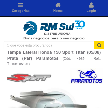
Categorias
Home
Login
O
que
Tampa Lateral Honda 150 Sport Titan (05/08)
você
Prata (Par) Paramotos
está
(Cód. 14969 - Ref.:
procurando?
TL105105101)