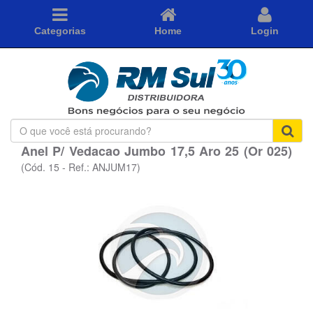
Categorias
Home
Login
O
que
Anel P/ Vedacao Jumbo 17,5 Aro 25 (Or 025)
você
está
(Cód. 15 - Ref.: ANJUM17)
procurando?