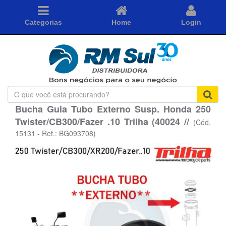
Categorias
Home
Login
O
que
Bucha Guia Tubo Externo Susp. Honda 250
você
Twister/CB300/Fazer .10 Trilha (40024 //
está
(Cód.
procurando?
15131 - Ref.: BG093708)