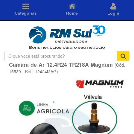
Categorias
Home
Login
O
que
Camara de Ar 12.4R24 TR218A Magnum
(Cód.
você
está
15539 - Ref.: 12424MAG)
procurando?