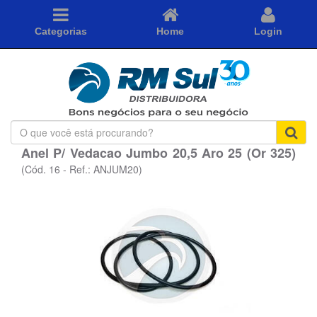
Categorias
Home
Login
O
que
Anel P/ Vedacao Jumbo 20,5 Aro 25 (Or 325)
você
está
(Cód. 16 - Ref.: ANJUM20)
procurando?