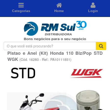
Categorias
Home
Login
O
que
Pistao e Anel (Kit) Honda 110 Biz/Pop STD
você
WGK
está
(Cód. 16280 - Ref.: PA10111851)
procurando?