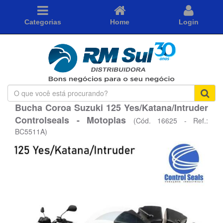
Categorias
Home
Login
O
que
Bucha Coroa Suzuki 125 Yes/Katana/Intruder
você
Controlseals - Motoplas
está
(Cód. 16625 - Ref.:
procurando?
BC5511A)