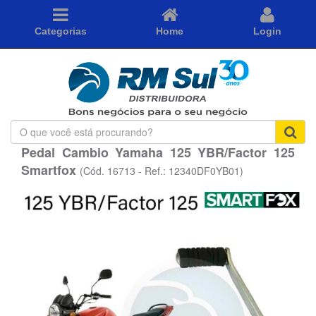
Categorias
Home
Login
O
que
Pedal Cambio Yamaha 125 YBR/Factor 125
você
Smartfox
está
(Cód. 16713 - Ref.: 12340DF0YB01)
procurando?