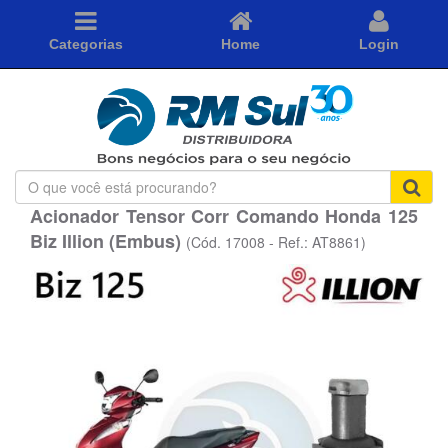
Categorias
Home
Login
O
que
Acionador Tensor Corr Comando Honda 125
você
Biz Illion (Embus)
está
(Cód. 17008 - Ref.: AT8861)
procurando?