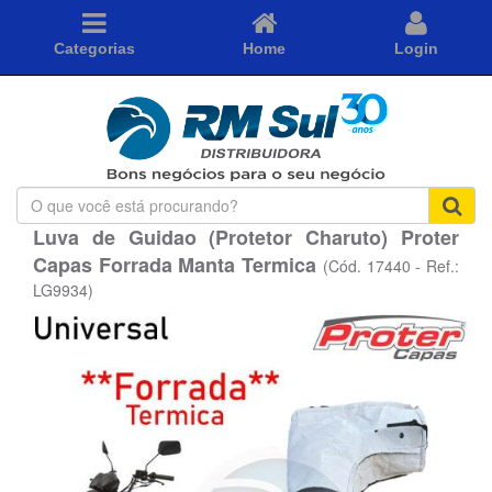
Categorias
Home
Login
O
que
Luva de Guidao (Protetor Charuto) Proter
você
Capas Forrada Manta Termica
está
(Cód. 17440 - Ref.:
procurando?
LG9934)