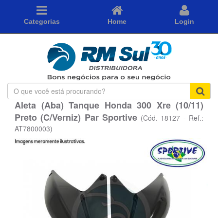
Categorias
Home
Login
O
que
Aleta (Aba) Tanque Honda 300 Xre (10/11)
você
Preto (C/Verniz) Par Sportive
está
(Cód. 18127 - Ref.:
procurando?
AT7800003)