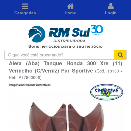
Categorias
Home
Login
O
que
Aleta (Aba) Tanque Honda 300 Xre (11)
você
Vermelho (C/Verniz) Par Sportive
está
(Cód. 18130 -
procurando?
Ref.: AT7800006)