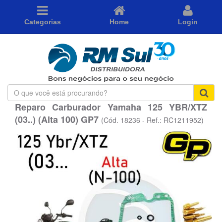
Categorias
Home
Login
O
que
Reparo Carburador Yamaha 125 YBR/XTZ
você
(03..) (Alta 100) GP7
está
(Cód. 18236 - Ref.: RC1211952)
procurando?