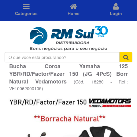
Categorias
Home
Login
O
que
Bucha Coroa Yamaha 125
você
YBR/RD/Factor/Fazer 150 (JG 4PcS) Borr
está
procurando?
Natural Vedamotors
(Cód. 18280 - Ref.:
VE10062000105)