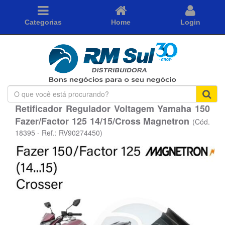
Categorias
Home
Login
O
que
Retificador Regulador Voltagem Yamaha 150
você
Fazer/Factor 125 14/15/Cross Magnetron
está
(Cód.
procurando?
18395 - Ref.: RV90274450)