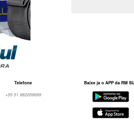
Telefone
Baixe ja o APP da RM S
+55 51 982059699