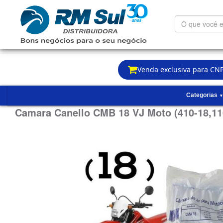
O
que
você
está
procurando?
Venda exclusiva para CNP
Categorias
Camara Canello CMB 18 VJ Moto (410-18,110