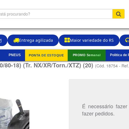
J
Entrega agilizada
Maior variedade do RS
PNEUS
Politica de
PROMO Semanal
PONTA DE ESTOQUE
▼
/80-18) (Tr. NX/XR/Torn./XTZ) (20)
(Cód. 18754 - Ref
É necessário fazer
fazer pedidos.