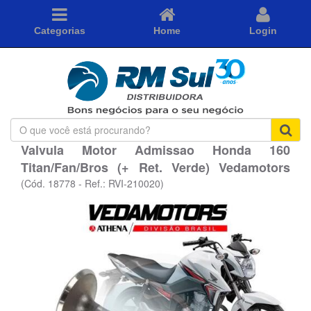
Categorias
Home
Login
O
que
Valvula Motor Admissao Honda 160
você
Titan/Fan/Bros (+ Ret. Verde) Vedamotors
está
procurando?
(Cód. 18778 - Ref.: RVI-210020)