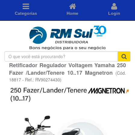
Categorias
Home
Login
O
que
Retificador Regulador Voltagem Yamaha 250
você
Fazer /Lander/Tenere 10..17 Magnetron
está
(Cód.
procurando?
18817 - Ref.: RV90274430)