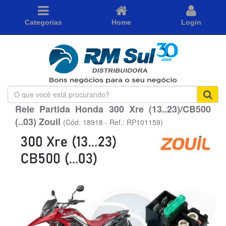
Categorias
Home
Login
O
que
Rele Partida Honda 300 Xre (13..23)/CB500
você
(..03) Zouil
está
(Cód. 18918 - Ref.: RP101159)
procurando?