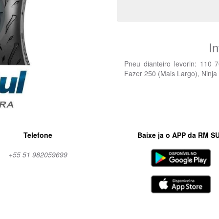
I
Pneu dianteiro levorin: 110 
Fazer 250 (Mais Largo), Ninja
Telefone
Baixe ja o APP da RM S
+55 51 982059699