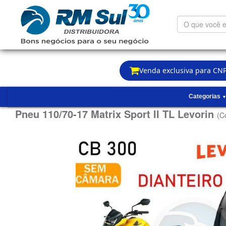
O
que
você
está
procurando?
Venda exclusiva para CNP
Categorias
Pneu 110/70-17 Matrix Sport II TL Levorin
(C