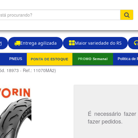
J
Entrega agilizada
Maior variedade do RS
PNEUS
Politica de
PROMO Semanal
PONTA DE ESTOQUE
▼
ód. 18973 - Ref.: 11070MA2)
É necessário fazer
fazer pedidos.