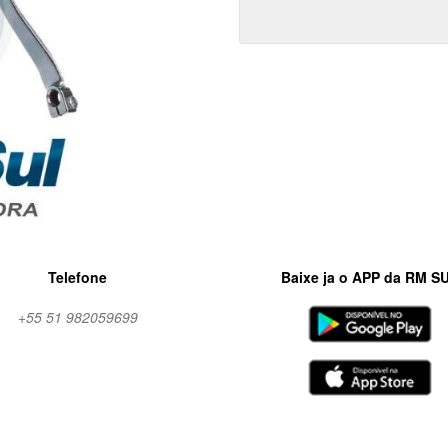
Telefone
Baixe ja o APP da RM S
+55 51 982059699