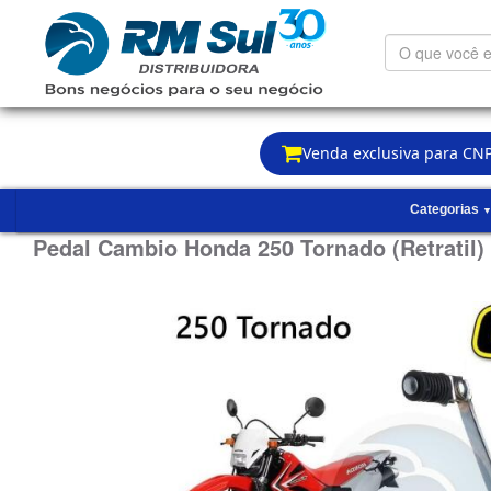
O
que
você
está
procurando?
Venda exclusiva para CNP
Categorias
Pedal Cambio Honda 250 Tornado (Retratil