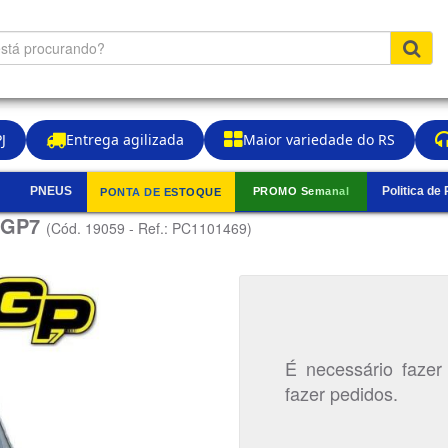
J
Entrega agilizada
Maior variedade do RS
PNEUS
Politica de
PROMO Semanal
PONTA DE ESTOQUE
▼
) GP7
(Cód. 19059 - Ref.: PC1101469)
É necessário fazer
fazer pedidos.