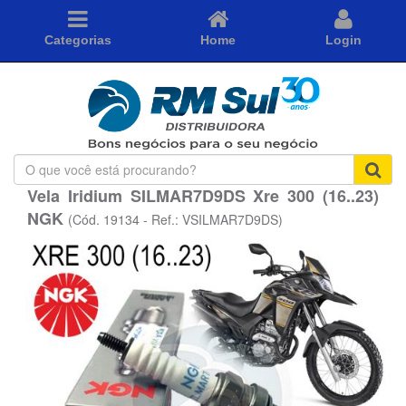
Categorias
Home
Login
O
que
Vela Iridium SILMAR7D9DS Xre 300 (16..23)
você
NGK
está
(Cód. 19134 - Ref.: VSILMAR7D9DS)
procurando?