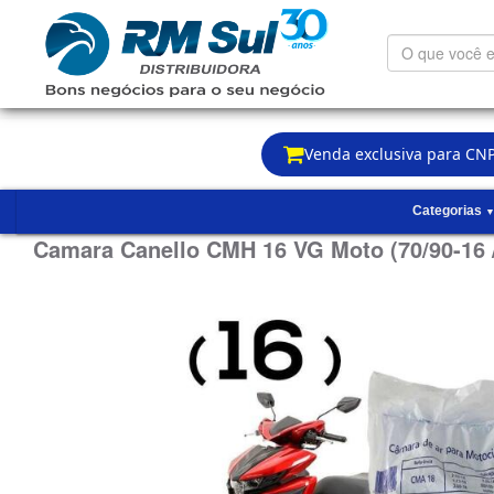
O
que
você
está
procurando?
Venda exclusiva para CNP
Categorias
Camara Canello CMH 16 VG Moto (70/90-16 / 