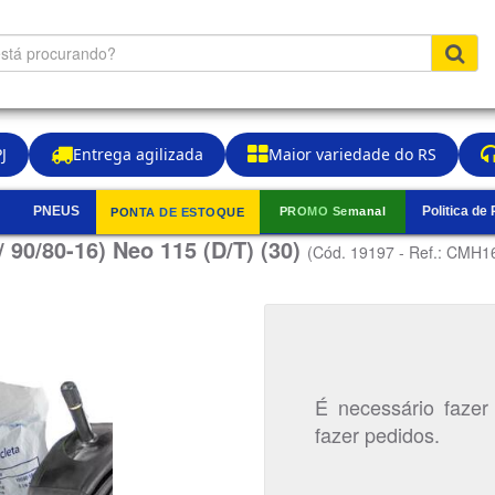
J
Entrega agilizada
Maior variedade do RS
PNEUS
Politica de
PROMO Semanal
PONTA DE ESTOQUE
▼
90/80-16) Neo 115 (D/T) (30)
(Cód. 19197 - Ref.: CMH1
É necessário fazer
fazer pedidos.