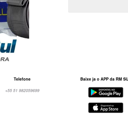
Telefone
Baixe ja o APP da RM S
+55 51 982059699