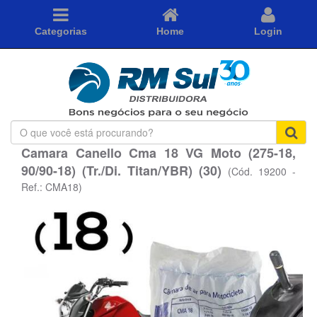
Categorias
Home
Login
O
que
Camara Canello Cma 18 VG Moto (275-18,
você
90/90-18) (Tr./Di. Titan/YBR) (30)
está
(Cód. 19200 -
procurando?
Ref.: CMA18)