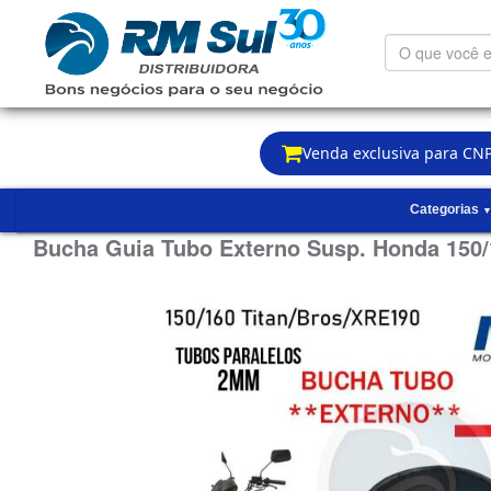
O
que
você
está
procurando?
Venda exclusiva para CNP
Categorias
Bucha Guia Tubo Externo Susp. Honda 150