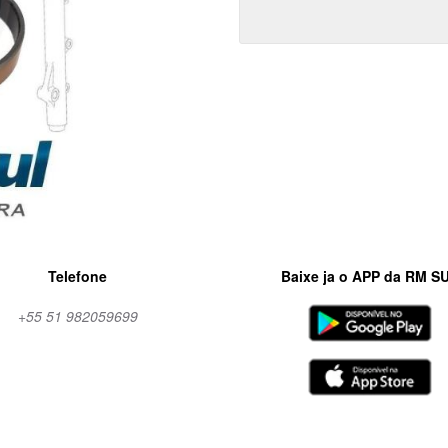
Telefone
Baixe ja o APP da RM S
+55 51 982059699