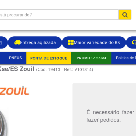
J
Entrega agilizada
Maior variedade do RS
PNEUS
Politica de
PROMO Semanal
PONTA DE ESTOQUE
▼
Kse/ES Zouil
(Cód. 19410 - Ref.: V101314)
É necessário fazer
fazer pedidos.