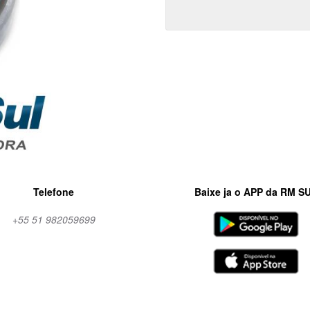
Telefone
Baixe ja o APP da RM S
+55 51 982059699