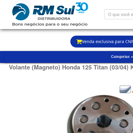
O
que
você
está
procurando?
Venda exclusiva para CNP
Categorias
Volante (Magneto) Honda 125 Titan (03/04) 