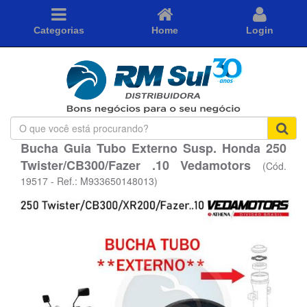
Categorias
Home
Login
O
que
Bucha Guia Tubo Externo Susp. Honda 250
você
Twister/CB300/Fazer .10 Vedamotors
está
(Cód.
procurando?
19517 - Ref.: M933650148013)