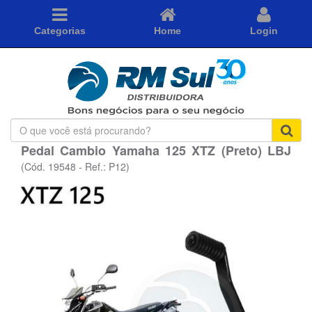
Categorias
Home
Login
O
que
Pedal Cambio Yamaha 125 XTZ (Preto) LBJ
você
está
(Cód. 19548 - Ref.: P12)
procurando?