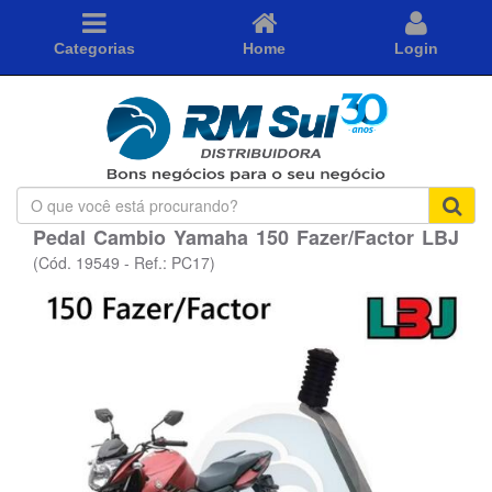
Categorias
Home
Login
O
que
Pedal Cambio Yamaha 150 Fazer/Factor LBJ
você
está
(Cód. 19549 - Ref.: PC17)
procurando?