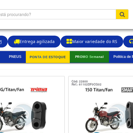
J
Entrega agilizada
Maior variedade do RS
PNEUS
Politica de
PROMO Semanal
PONTA DE ESTOQUE
▼
Cód: 22800
Ref.: 61102DF0CG02