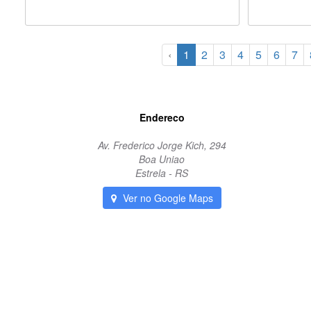
‹
1
2
3
4
5
6
7
Endereco
Av. Frederico Jorge Kich, 294
Boa Uniao
Estrela - RS
Ver no Google Maps