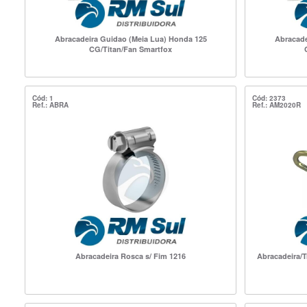
Abracadeira Guidao (Meia Lua) Honda 125
Abracade
CG/Titan/Fan Smartfox
Cód: 1
Cód: 2373
Ref.: ABRA
Ref.: AM2020R
Abracadeira Rosca s/ Fim 1216
Abracadeira/T