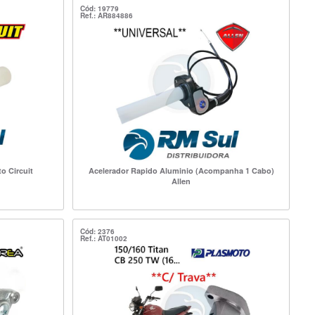
Cód: 19779
Ref.: AR884886
o Circuit
Acelerador Rapido Aluminio (Acompanha 1 Cabo)
Allen
Cód: 2376
Ref.: AT01002