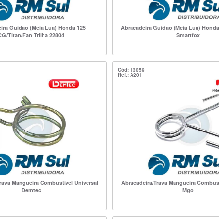
ira Guidao (Meia Lua) Honda 125
Abracadeira Guidao (Meia Lua) Honda
CG/Titan/Fan Trilha 22804
Smartfox
Cód: 13059
Ref.: A201
rava Mangueira Combustivel Universal
Abracadeira/Trava Mangueira Combust
Demtec
Mgo