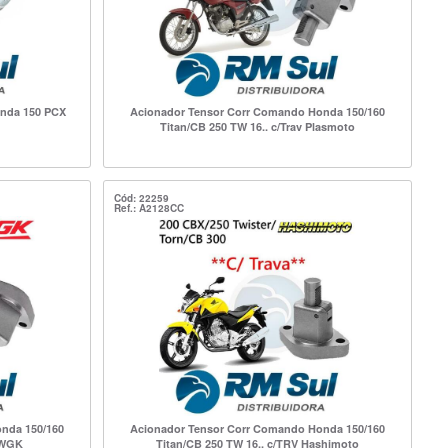
nda 150 PCX
Acionador Tensor Corr Comando Honda 150/160
Titan/CB 250 TW 16.. c/Trav Plasmoto
Cód: 22259
Ref.: A2128CC
nda 150/160
Acionador Tensor Corr Comando Honda 150/160
v WGK
Titan/CB 250 TW 16.. c/TRV Hashimoto