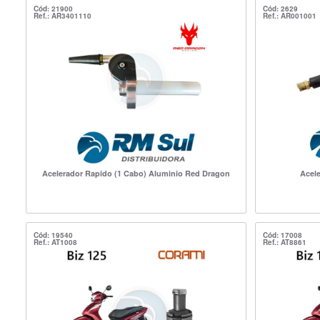
Cód: 21900
Cód: 2629
Ref.: AR3401110
Ref.: AR001001
Acelerador Rapido (1 Cabo) Aluminio Red Dragon
Acele
Cód: 19540
Cód: 17008
Ref.: AT1008
Ref.: AT8861