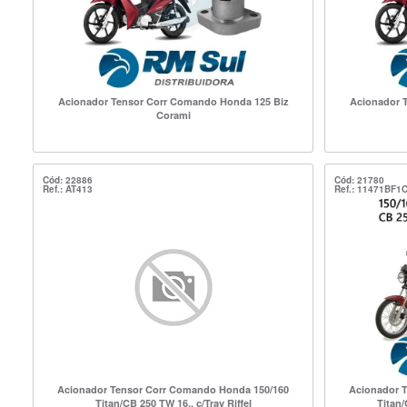
Acionador Tensor Corr Comando Honda 125 Biz
Acionador 
Corami
Cód: 22886
Cód: 21780
Ref.: AT413
Ref.: 11471BF1
Acionador Tensor Corr Comando Honda 150/160
Acionador 
Titan/CB 250 TW 16.. c/Trav Riffel
Titan/