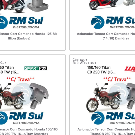
Tensor Corr Comando Honda 125 Biz
Acionador Tensor Corr Comando Ho
Illion (Embus)
(14..18) Danidrea
Cód: 5296
CG07
Ref.: AT1011001
Tensor Corr Comando Honda 150/160
Acionador Tensor Corr Comando Ho
CB 250 TW 16.. c/Trav Smartfox
Titan/CB 250 TW 16.. c/Tra