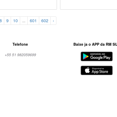
8
9
10
...
601
602
›
Telefone
Baixe ja o APP da RM S
+55 51 982059699