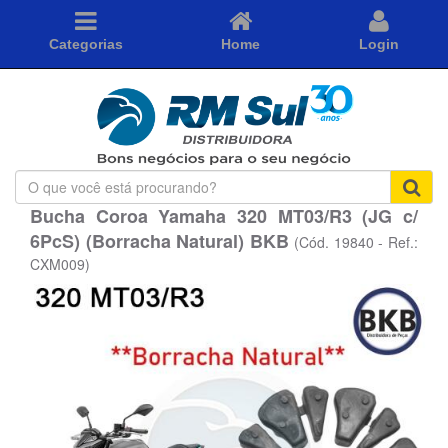
Categorias
Home
Login
O
que
Bucha Coroa Yamaha 320 MT03/R3 (JG c/
você
6PcS) (Borracha Natural) BKB
está
(Cód. 19840 - Ref.:
procurando?
CXM009)