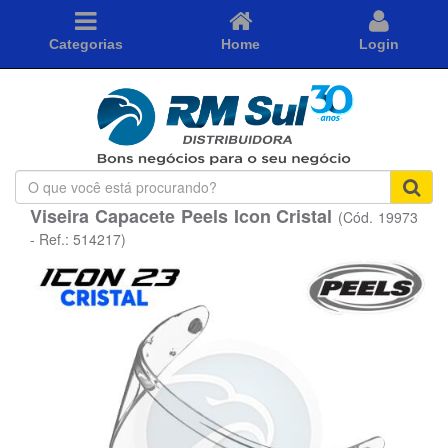
Categorias
Home
Login
O
que
Viseira Capacete Peels Icon Cristal
(Cód. 19973
você
está
- Ref.: 514217)
procurando?