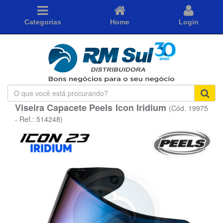
Categorias
Home
Login
O
que
Viseira Capacete Peels Icon Iridium
(Cód. 19975
você
está
- Ref.: 514248)
procurando?